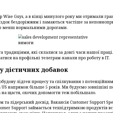
p Wise Guys, а в кінці минулого року ми отримали гран
здок бездоріжжям і ламаються частіше за неповнопр
льш-менш нормальними дорогами.
 та традиціями, які склалися за довгі часи нашої прац
тися на профільні телеграм-канали про роботу в IT.
у дієтичних добавок
обудову лідген процесу та спілкування з потенційним
а US напрямок більше 5 років. Ми будуємо зовнішіні 
 Та на щастя, охочих допомогти теж побільшало.
та лідерський досвід. Вакансія Customer Support Speci
ustomer Support займається техпідтримкою продуктів в