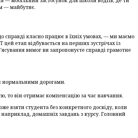
в — мобільний застосунок для школи водіїв, де ти
им — майбутнє.
що справді класно працює в їхніх умовах, — ми маємо
T цей етап відбувається на перших зустрічах із
 з’ясування вимог ви запропонуєте справді грамотне
нш нормальними дорогами.
.
ю, то він отримає компенсацію за час навчання.
може взяти студента без конкретного досвіду, коли
 наприклад, домашніх завдань з курсу. Головний