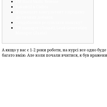
PM Hard Skills: Release
Вакансії в Codica
Фармацевт консультант з продажу
дієтичних добавок
Сподобалися результати пошуку?
HR manager (Луцьк); Lead Generation
Manager (Львів)
А якщо у вас є 1-2 роки роботи, на курсі все одно бу
багато вмію. Але коли почали вчитися, я був вражени