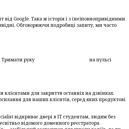
т від Google. Така ж історія і з (не)повнопривідними
ивідні. Обговорюючи подробиці запиту, ми часто
і. Тримати руку
https://wizardsdev.com/
на пульсі
и клієнтами для закриття останніх на дзвінках.
посилання для наших клієнтів, серед яких продуктові
alist відкриває двері в IT студентам, людям без
сесвітньо відомого доменного реєстратора