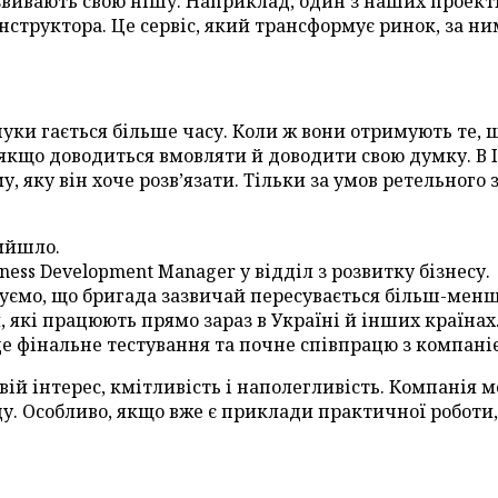
звивають свою нішу. Наприклад, один з наших проекті
нструктора. Це сервіс, який трансформує ринок, за н
шуки гається більше часу. Коли ж вони отримують те, 
 якщо доводиться вмовляти й доводити свою думку. В I
у, яку він хоче розв’язати. Тільки за умов ретельного
вийшло.
ess Development Manager у відділ з розвитку бізнесу.
вуємо, що бригада зазвичай пересувається більш-ме
які працюють прямо зараз в Україні й інших країнах
е фінальне тестування та почне співпрацю з компаніє
свій інтерес, кмітливість і наполегливість. Компанія 
у. Особливо, якщо вже є приклади практичної роботи,