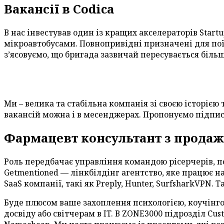
Вакансії в Codica
В нас інвестував один із кращих акселераторів Startu
мікроавтобусами. Повнопривідні призначені для пої
з’ясовуємо, що бригада зазвичай пересувається бі
Ми – велика та стабільна компанія зі своєю історією
вакансій можна і в месенджерах. Пропонуємо підписа
Фармацевт консультант з продаж
Роль передбачає управління командою рісерчерів, п
Getmentioned — лінкбілдінг агентство, яке працює н
SaaS компанії, такі як Preply, Hunter, SurfsharkVPN.
Буде плюсом ваше захоплення психологією, коучінгом 
досвіду або світчерам в IT. В ZONE3000 підрозділ C