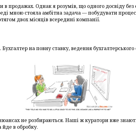
и в продажах. Однак я розумів, що одного досвіду без
еді мною стояла амбітна задача — побудувати процеси 
тягом двох місяців всередині компанії.
 Бухгалтер на повну ставку, ведення бухгалтерського
в нюансах не розбираються. Наші ж куратори вже знають
 йде в обробку.