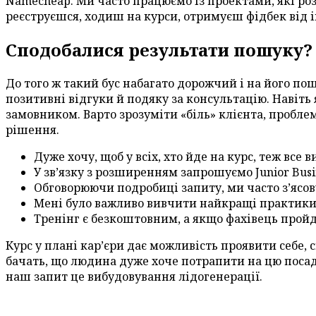
Namecheap. Ми часто працюємо із проектами, які ро
реєструєшся, ходиш на курси, отримуєш фідбек від і
Сподобалися результати пошуку?
До того ж такий бус набагато дорожчий і на його по
позитивні відгуки й подяку за консультацію. Навіть
замовником. Варто зрозуміти «біль» клієнта, проблем
рішення.
Дуже хочу, щоб у всіх, хто йде на курс, теж все 
У зв’язку з розширенням запрошуємо Junior Busin
Обговорюючи подробиці запиту, ми часто з’ясо
Мені було важливо вивчити найкращі практики, 
Тренінг є безкоштовним, а якщо фахівець пройд
Курс у плані кар’єри дає можливість проявити себе, 
бачать, що людина дуже хоче потрапити на цю посад
наш запит це вибудовування лідогенерації.
Categories
IT Вакансії