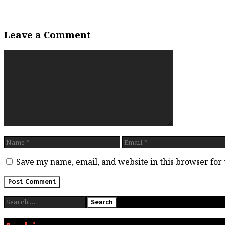
Post
Hello world!
navigation
Small Business Bookkeeping Template Excel
Leave a Comment
Comment
Name
Email
Save my name, email, and website in this browser for
Search
for: