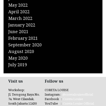
May 2022
April 2022
March 2022
January 2022
June 2021
February 2021
September 2020
August 2020
May 2020
July 2019
Visit us
Follow us
Workshop;
CORETA LOUISE
Jl. Terogong Raya No.
Instagram :
@coretalouiseofficial
7a, West Cilandak,
Facebook :
Coreta Louise
South Jakarta 12430
YouTube :
Coreta Louise Official