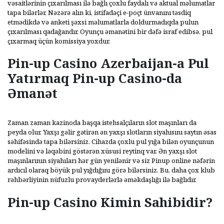
vəsaitlərinin çıxarılması ilə bağlı çoxlu faydalı və aktual məlumatlar
tapa bilərlər. Nəzərə alın ki, istifadəçi e-poçt ünvanını təsdiq
etmədikdə və anketi şəxsi məlumatlarla doldurmadıqda pulun
çıxarılması qadağandır. Oyunçu əmanətini bir dəfə israf edibsə, pul
çıxarmaq üçün komissiya yoxdur.
Pin-up Casino Azerbaijan-a Pul
Yatırmaq Pin-up Casino-da
Əmanət
Zaman zaman kazinoda başqa istehsalçıların slot maşınları da
peyda olur. Yaxşı gəlir gətirən ən yaxşı slotların siyahısını saytın əsas
səhifəsində tapa bilərsiniz. Cihazda çoxlu pul yığa bilən oyunçunun
modelini və ləqəbini göstərən xüsusi reytinq var. Ən yaxşı slot
maşınlarının siyahıları hər gün yenilənir və siz Pinup online nəfərin
ardıcıl olaraq böyük pul yığdığını görə bilərsiniz. Bu, daha çox klub
rəhbərliyinin nüfuzlu provayderlərlə əməkdaşlığı ilə bağlıdır.
Pin-up Casino Kimin Sahibidir?